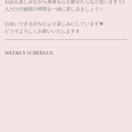
お話も楽しみながら身体も心も癒せたらなと思います☺️2
人だけの秘密の時間を一緒に楽しみましょう✨
お会いできる日を心より楽しみにしています💓
どうぞよろしくお願いいたします🌷
WEEKLY SCHEDULE
08/08
(土)
休み
電話予約
WEB予約
LINE予約
08/09
(日)
休み
08/10
(月)
休み
08/11
(火)
休み
08/12
(水)
休み
08/13
(木)
休み