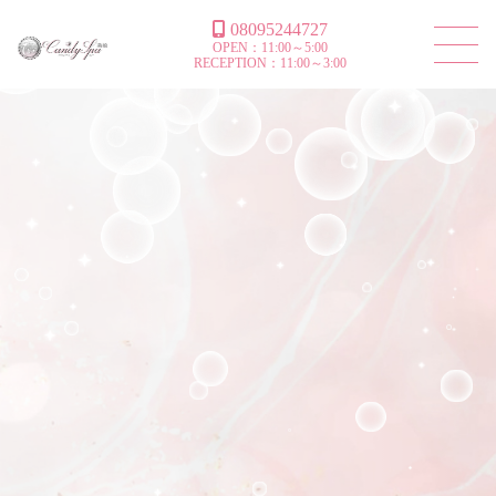
08095244727
OPEN：11:00～5:00
RECEPTION：11:00～3:00