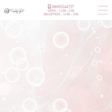
08095244727
OPEN：11:00～5:00
RECEPTION：11:00～3:00