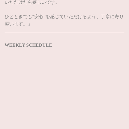
いただけたら嬉しいです。
ひとときでも“安心”を感じていただけるよう、丁寧に寄り
添います。」
WEEKLY SCHEDULE
08/09
(日)
休み
電話予約
WEB予約
LINE予約
08/10
(月)
休み
08/11
(火)
休み
08/12
(水)
休み
08/13
(木)
休み
08/14
(金)
休み